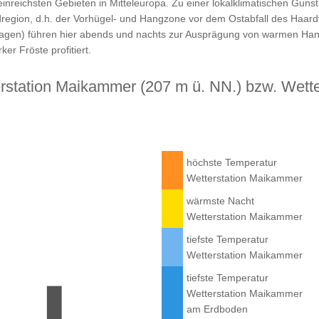
reichsten Gebieten in Mitteleuropa. Zu einer lokalklimatischen Gunst 
egion, d.h. der Vorhügel- und Hangzone vor dem Ostabfall des Haardt
lagen) führen hier abends und nachts zur Ausprägung von warmen Han
er Fröste profitiert.
rstation Maikammer (207 m ü. NN.) bzw. Wetter
höch­ste Temperatur
Wetter­station Maikammer
wärm­ste Nacht
Wetter­station Maikammer
tief­ste Temperatur
Wetter­station Maikammer
tief­ste Temperatur
Wetter­station Maikammer
am Erdboden